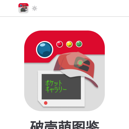
破壳萌图鉴